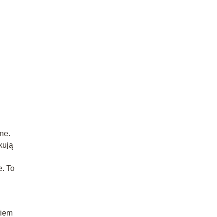
ne.
kują
e. To
ciem