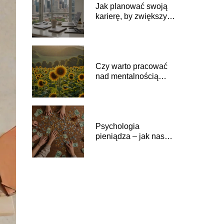
Jak planować swoją
karierę, by zwiększyć
zarobki?
Czy warto pracować
nad mentalnością
obfitości?
Psychologia
pieniądza – jak nasze
przekonania wpływają
na finanse?