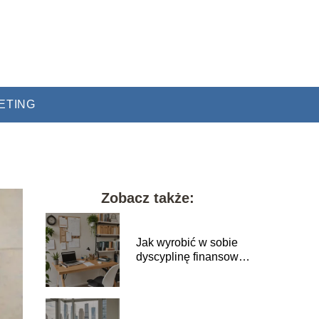
ETING
Zobacz także:
Jak wyrobić w sobie
dyscyplinę finansową
i nie wydawać
impulsywnie?