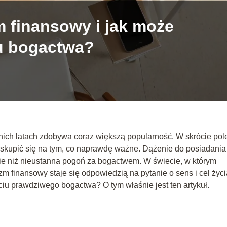
m finansowy i jak może
u bogactwa?
tnich latach zdobywa coraz większą popularność. W skrócie pol
y skupić się na tym, co naprawdę ważne. Dążenie do posiadania
ie niż nieustanna pogoń za bogactwem. W świecie, w którym
 finansowy staje się odpowiedzią na pytanie o sens i cel życi
ciu prawdziwego bogactwa? O tym właśnie jest ten artykuł.