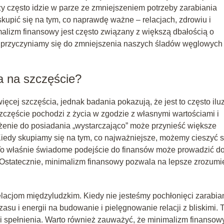
zy często idzie w parze ze zmniejszeniem potrzeby zarabiania
kupić się na tym, co naprawdę ważne – relacjach, zdrowiu i
alizm finansowy jest często związany z większą dbałością o
 przyczyniamy się do zmniejszenia naszych śladów węglowych 
a na szczęście?
ięcej szczęścia, jednak badania pokazują, że jest to często iluz
częście pochodzi z życia w zgodzie z własnymi wartościami i
Dążenie do posiadania „wystarczająco” może przynieść większe
iedy skupiamy się na tym, co najważniejsze, możemy cieszyć s
 To właśnie świadome podejście do finansów może prowadzić d
 Ostatecznie, minimalizm finansowy pozwala na lepsze zrozumi
elacjom międzyludzkim. Kiedy nie jesteśmy pochłonięci zarabi
su i energii na budowanie i pielęgnowanie relacji z bliskimi. T
i spełnienia. Warto również zauważyć, że minimalizm finansow