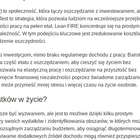
) to społeczność, która łączy oszczędzanie z inwestowaniem, 
st to strategia, która pozwala ludziom na wcześniejsze przejś
ości pracy na pełen etat. Lean FIRE koncentruje się na prostym
ezależność. W tym podejściu kluczowe jest zredukowanie kosztó
dzenie oszczędności.
ęki inwestycjom, mimo braku regularnego dochodu z pracy. Baris
 na część etatu z oszczędzaniem, aby cieszyć się życiem bez
ozwala na elastyczną pracę i oszczędzanie na przyszłość bez
ągnięcie finansowej niezależności poprzez świadome zarządzani
może przynieść mniej stresu i więcej czasu na życie osobiste.
tków w życie?
 być wyzwaniem, ale jest to możliwe dzięki kilku prostym
zy swoich wydatków i zidentyfikowania obszarów, w których mo
rozsądnym zarządzaniu budżetem, aby osiągnąć długotermino
kiwanie dodatkowych źródeł dochodu mogą również przyspies