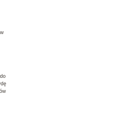
 w
 do
wdę
ków