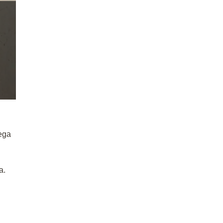
ega
a.