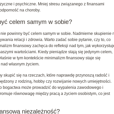
fizyczne i psychiczne. Mniej stresu związanego z finansami
 odporność na choroby.
 być celem samym w sobie?
le nie powinny być celem samym w sobie. Nadmierne skupienie 
ania relacji i zdrowia. Warto zadać sobie pytanie, czy to, co
malizm finansowy zachęca do refleksji nad tym, jak wykorzystu
naszymi wartościami. Kiedy pieniądze stają się jedynym celem,
aśnie w tym kontekście minimalizm finansowy staje się
i nad własnym życiem.
 skupić się na rzeczach, które naprawdę przynoszą radość i
 spędzony z rodziną, hobby czy rozwijanie nowych umiejętności.
 do bogactwa może prowadzić do wypalenia zawodowego i
romuje równowagę między pracą a życiem osobistym, co jest
nansową niezależność?