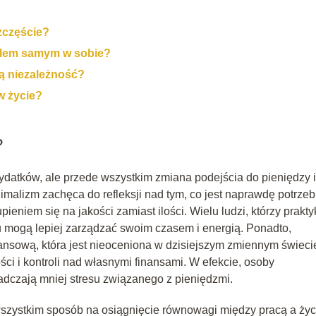
zczęście?
elem samym w sobie?
ą niezależność?
w życie?
?
wydatków, ale przede wszystkim zmiana podejścia do pieniędzy i
imalizm zachęca do refleksji nad tym, co jest naprawdę potrzeb
ieniem się na jakości zamiast ilości. Wielu ludzi, którzy prakty
u mogą lepiej zarządzać swoim czasem i energią. Ponadto,
ansową, która jest nieoceniona w dzisiejszym zmiennym świeci
ści i kontroli nad własnymi finansami. W efekcie, osoby
adczają mniej stresu związanego z pieniędzmi.
 wszystkim sposób na osiągnięcie równowagi między pracą a ży