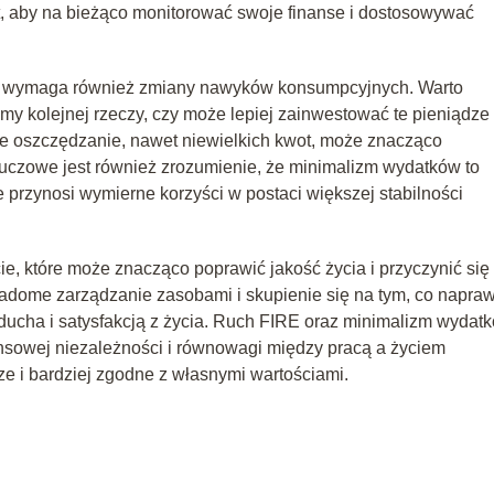
t, aby na bieżąco monitorować swoje finanse i dostosowywać
e wymaga również zmiany nawyków konsumpcyjnych. Warto
my kolejnej rzeczy, czy może lepiej zainwestować te pieniądze
rne oszczędzanie, nawet niewielkich kwot, może znacząco
Kluczowe jest również zrozumienie, że minimalizm wydatków to
 przynosi wymierne korzyści w postaci większej stabilności
, które może znacząco poprawić jakość życia i przyczynić się
adome zarządzanie zasobami i skupienie się na tym, co napra
ucha i satysfakcją z życia. Ruch FIRE oraz minimalizm wydat
nansowej niezależności i równowagi między pracą a życiem
sze i bardziej zgodne z własnymi wartościami.