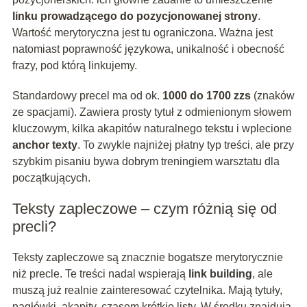
linku prowadzącego do pozycjonowanej strony
.
Wartość merytoryczna jest tu ograniczona. Ważna jest
natomiast poprawność językowa, unikalność i obecność
frazy, pod którą linkujemy.
Standardowy precel ma od ok.
1000 do 1700 zzs
(znaków
ze spacjami). Zawiera prosty tytuł z odmienionym słowem
kluczowym, kilka akapitów naturalnego tekstu i wplecione
anchor texty
. To zwykle najniżej płatny typ treści, ale przy
szybkim pisaniu bywa dobrym treningiem warsztatu dla
początkujących.
Teksty zapleczowe – czym różnią się od
precli?
Teksty zapleczowe są znacznie bogatsze merytorycznie
niż precle. Te treści nadal wspierają
link building
, ale
muszą już realnie zainteresować czytelnika. Mają tytuły,
nagłówki, akapity, czasem krótkie listy. W środku znajdują