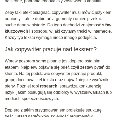
na stronę, pobrania ebooka czy zostawienia kontaktu.
Żeby taki efekt osiągnąć, copywriter musi mówić językiem
odbiorcy, trafnie dobierać argumenty i umieć przekuć
suche dane w historie. Do tego dochodzi znajomość
słów
kluczowych
i sposobu, w jaki czytamy treści w internecie.
Każdy typ tekstu wymaga nieco innego podejścia.
Jak copywriter pracuje nad tekstem?
Wbrew pozorom samo pisanie jest dopiero ostatnim
etapem. Najpierw pojawia się brief, czyli zestaw pytań do
klienta. Na tej podstawie copywriter poznaje produkt,
grupę docelową, cel tekstu oraz najważniejsze wyróżniki
oferty. Później robi
research
, sprawdza konkurencję i
język, jakim posługują się odbiorcy w wyszukiwarkach lub
mediach społecznościowych.
Dopiero z takim przygotowaniem projektuje strukturę
treści: układ nagłówków, kolejność argumentów,