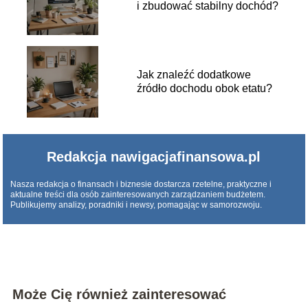
i zbudować stabilny dochód?
Jak znaleźć dodatkowe
źródło dochodu obok etatu?
Redakcja nawigacjafinansowa.pl
Nasza redakcja o finansach i biznesie dostarcza rzetelne, praktyczne i
aktualne treści dla osób zainteresowanych zarządzaniem budżetem.
Publikujemy analizy, poradniki i newsy, pomagając w samorozwoju.
Może Cię również zainteresować